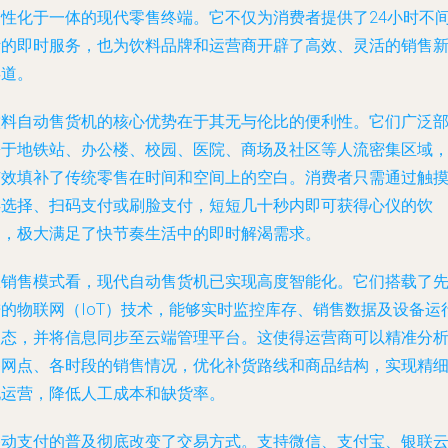
个性化于一体的现代零售终端。它不仅为消费者提供了24小时不
断的即时服务，也为饮料品牌和运营商开辟了高效、灵活的销售
渠道。
饮料自动售货机的核心优势在于其无与伦比的便利性。它们广泛
署于地铁站、办公楼、校园、医院、商场及社区等人流密集区域
有效填补了传统零售在时间和空间上的空白。消费者只需通过触
屏选择、扫码支付或刷脸支付，短短几十秒内即可获得心仪的饮
品，极大满足了快节奏生活中的即时解渴需求。
从销售模式看，现代自动售货机已实现高度智能化。它们搭载了
进的物联网（IoT）技术，能够实时监控库存、销售数据及设备运
状态，并将信息同步至云端管理平台。这使得运营商可以精准分
各网点、各时段的销售情况，优化补货路线和商品结构，实现精
化运营，降低人工成本和缺货率。
移动支付的普及彻底改变了交易方式。支持微信、支付宝、银联