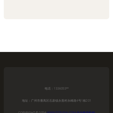
电话：1336053**
地址：广州市番禺区石碁镇永善村永峰路4号1栋201
COPYRIGHT © 2026
WWW.TCFUDAI.COM
自动售货机销