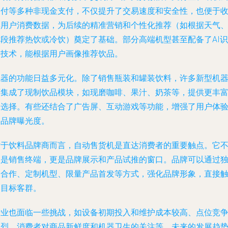
闪付等多种非现金支付，不仅提升了交易速度和安全性，也便于
集用户消费数据，为后续的精准营销和个性化推荐（如根据天气
时段推荐热饮或冷饮）奠定了基础。部分高端机型甚至配备了AI识
别技术，能根据用户画像推荐饮品。
机器的功能日益多元化。除了销售瓶装和罐装饮料，许多新型机
还集成了现制饮品模块，如现磨咖啡、果汁、奶茶等，提供更丰
的选择。有些还结合了广告屏、互动游戏等功能，增强了用户体
和品牌曝光度。
对于饮料品牌商而言，自动售货机是直达消费者的重要触点。它
仅是销售终端，更是品牌展示和产品试推的窗口。品牌可以通过
家合作、定制机型、限量产品首发等方式，强化品牌形象，直接
达目标客群。
行业也面临一些挑战，如设备初期投入和维护成本较高、点位竞
激烈、消费者对商品新鲜度和机器卫生的关注等。未来的发展趋