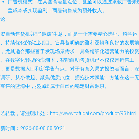
广告机模式：在某些高流量点位，甚至可以通过承载广告来
盖成本或实现盈利，商品销售成为额外收入。
结论
投资自动售货机并非“躺赚”生意，而是一个需要精心选址、科学运
营、持续优化的实业项目。它具备明确的盈利逻辑和良好的发展
景，尤其适合那些善于发现场景需求、具备精细化运营能力的投
者。在数字化转型的浪潮下，智能自动售货机已不仅仅是销售工
具，更是数据入口和新零售节点。对于有意入局的投资者而言，
入调研、从小做起、聚焦优质点位、拥抱技术赋能，方能在这一
人零售的蓝海中，挖掘出属于自己的稳定财富源泉。
若转载，请注明出处：http://www.tcfudai.com/product/93.html
新时间：2026-08-08 08:50:21