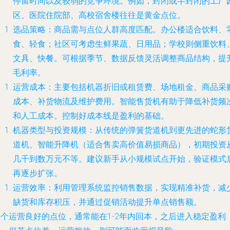
停留时间以及较弱的竞争环境。例如，封闭或半封闭的工厂
区、医院住院部、高校宿舍楼往往是黄金点位。
选品策略：商品需与点位人群高度匹配。办公楼适合饮料、
食、轻食；社区可考虑生鲜果蔬、日用品；学校则侧重饮料
文具、快餐。可根据季节、数据反馈灵活调整商品结构，提
毛利率。
运营成本：主要包括机器折旧或租赁费、场地租金、商品采
成本、补货物流及维护费用。智能售货机有助于降低补货频
和人工成本。控制好成本线是盈利的基础。
机器类型与投资规模：从传统的弹簧货道机到更先进的蛇形
道机、智能升降机（适合售卖高价值易损商品），初期投资
几千到数万元不等。建议新手从小规模试点开始，验证模式
再逐步扩张。
运营效率：利用管理系统监控销售数据，实现精准补货，减
缺货和库存积压，并通过促销活动提升单点销售额。
一个运营良好的点位，通常能在1-2年内回本，之后进入稳定盈利